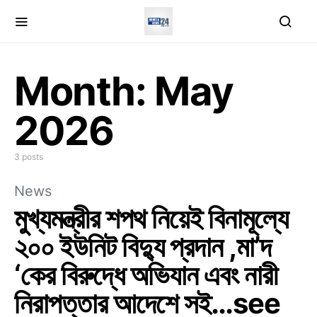
Month:
May
2026
3 posts
News
মুখ্যমন্ত্রীর শপথ নিয়েই বিনামূল্যে
২০০ ইউনিট বিদ্যু প্রদান ,মা’দ
‘কের বিরুদ্ধে অভিযান এবং নারী
নিরাপত্তার আদেশে সই…see