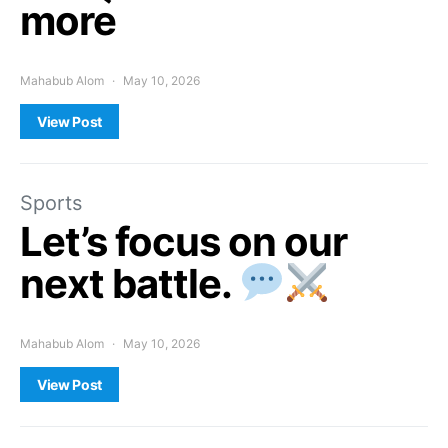
more
Mahabub Alom
May 10, 2026
View Post
Sports
Let’s focus on our
next battle.
Mahabub Alom
May 10, 2026
View Post